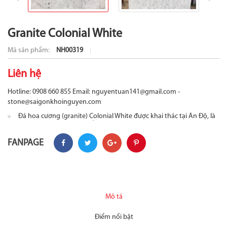
Granite Colonial White
Mã sản phẩm:
NH00319
Liên hệ
Hotline: 0908 660 855
Email: nguyentuan141@gmail.com -
stone@saigonkhoinguyen.com
Đá hoa cương (granite) Colonial White được khai thác tại Ấn Độ, là
sự kết hợp của nền đá trắng xám, các hạt khoán sản màu nâu đỏ
phân phối khắp bề mặt đá. Với đặc tính độ cứng cao, độ rỗng thấp,
chúng phù hợp cho các hạng mục như đá ốp mặt tiền, cầu thang,
FANPAGE
bếp,...
Mô tả
Điểm nổi bật