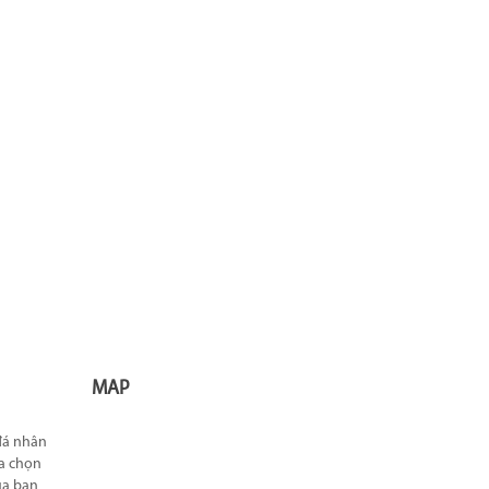
MAP
 đá nhân
ựa chọn
ủa bạn