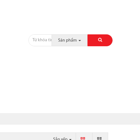
Sản phẩm
CỘT, CHỈ, PHÀO
SẢN PHẨM KHÁC
CÔNG TRÌNH
Sắp xếp