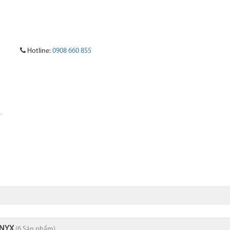
Hotline:
0908 660 855
 GRANITE
ĐÁ ONYX
ĐÁ QUARTZ NHÂN TẠO
ĐÁ HOA VĂN
ONYX
(6 Sản phẩm)