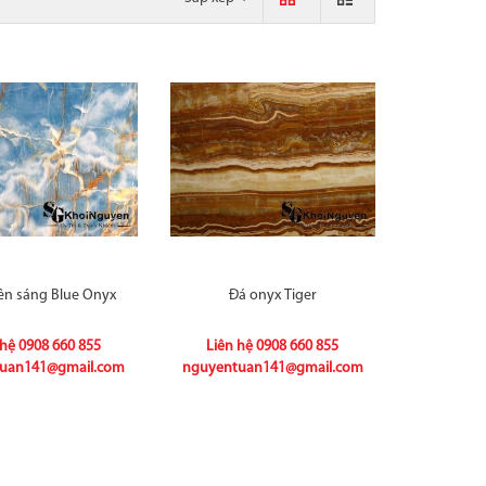
ên sáng Blue Onyx
Đá onyx Tiger
 hệ
0908 660 855
Liên hệ
0908 660 855
uan141@gmail.com
nguyentuan141@gmail.com