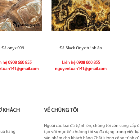
Đá onyx 006
Đá Black Onyx tự nhiên
n hệ
0908 660 855
Liên hệ
0908 660 855
ntuan141@gmail.com
nguyentuan141@gmail.com
Ợ KHÁCH
VỀ CHÚNG TÔI
Ngoài các loại đá tự nhiên, chúng tôi còn cung cấp
mua hàng
tạo với mục tiêu hướng tới sự đa dạng trong việc l
sản phẩm cho khách hàng.Chất lượng công trình c