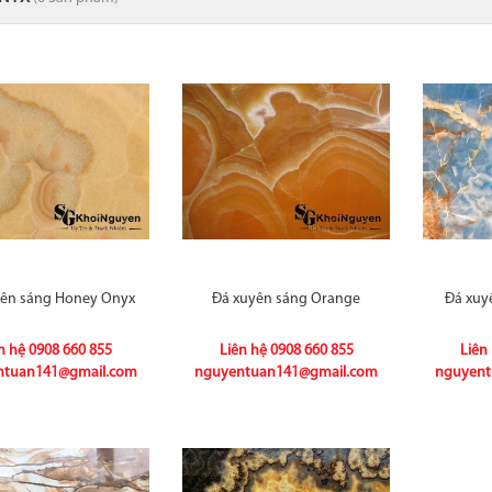
yên sáng Honey Onyx
Đá xuyên sáng Orange
Đá xuy
n hệ
0908 660 855
Liên hệ
0908 660 855
Liên
ntuan141@gmail.com
nguyentuan141@gmail.com
nguyent