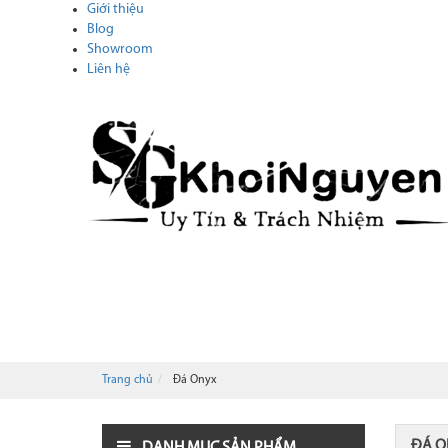
Giới thiệu
Blog
Showroom
Liên hệ
ĐÁ MARBLE - CẨM THẠCH
ĐÁ HOA CƯƠNG -
TIN TỨC
CATALOGUE
Trang chủ
Đá Onyx
ĐÁ 