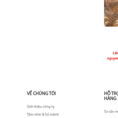
Liê
nguye
VỀ CHÚNG TÔI
HỖ TR
HÀNG
Giới thiệu công ty
Tư vấn 
Tầm nhìn & Sứ mệnh