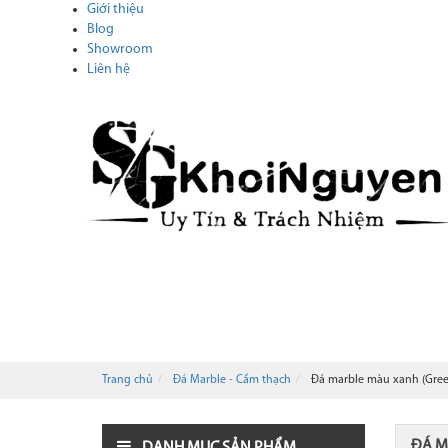
Giới thiệu
Blog
Showroom
Liên hệ
ĐÁ MARBLE - CẨM THẠCH
ĐÁ HOA CƯƠNG -
TIN TỨC
CATALOGUE
Trang chủ
Đá Marble - Cẩm thạch
Đá marble màu xanh (Gree
ĐÁ M