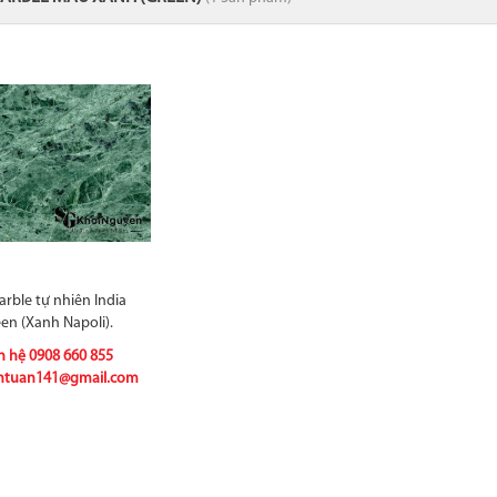
rble tự nhiên India
en (Xanh Napoli).
n hệ
0908 660 855
ntuan141@gmail.com