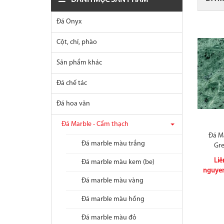
DANH MỤC SẢN PHẨM
Đá Onyx
Cột, chỉ, phào
Sản phẩm khác
Đá chế tác
Đá hoa văn
Đá Marble - Cẩm thạch
Đá Ma
Đá marble màu trắng
Gre
Liê
Đá marble màu kem (be)
nguye
Đá marble màu vàng
Đá marble màu hồng
Đá marble màu đỏ