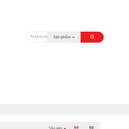
Sản phẩm
CỘT, CHỈ, PHÀO
SẢN PHẨM KHÁC
CÔNG TRÌNH
Sắp xếp