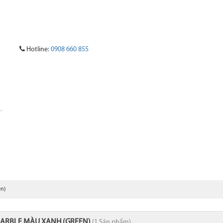
Hotline:
0908 660 855
 GRANITE
ĐÁ ONYX
ĐÁ QUARTZ NHÂN TẠO
ĐÁ HOA VĂN
n)
ARBLE MÀU XANH (GREEN)
(1 Sản phẩm)