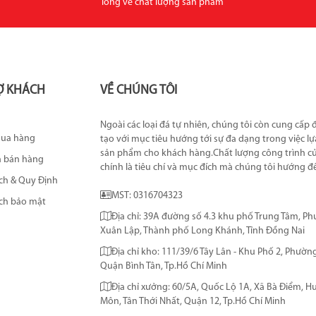
lòng về chất lượng sản phẩm
Ợ KHÁCH
VỀ CHÚNG TÔI
Ngoài các loại đá tự nhiên, chúng tôi còn cung cấp
mua hàng
tạo với mục tiêu hướng tới sự đa dạng trong việc l
sản phẩm cho khách hàng.Chất lượng công trình c
h bán hàng
chính là tiêu chí và mục đích mà chúng tôi hướng đ
ch & Quy Định
MST: 0316704323
ch bảo mật
Địa chỉ: 39A đường số 4.3 khu phố Trung Tâm, P
Xuân Lập, Thành phố Long Khánh, Tỉnh Đồng Nai
Địa chỉ kho: 111/39/6 Tây Lân - Khu Phố 2, Phường
Quận Bình Tân, Tp.Hồ Chí Minh
Địa chỉ xưởng: 60/5A, Quốc Lộ 1A, Xã Bà Điểm, 
Môn, Tân Thới Nhất, Quận 12, Tp.Hồ Chí Minh