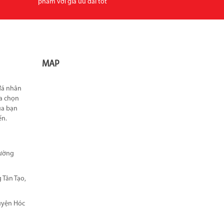
phẩm với giá ữu đãi tốt
MAP
 đá nhân
ựa chọn
ủa bạn
ến.
hường
 Tân Tạo,
Huyện Hóc