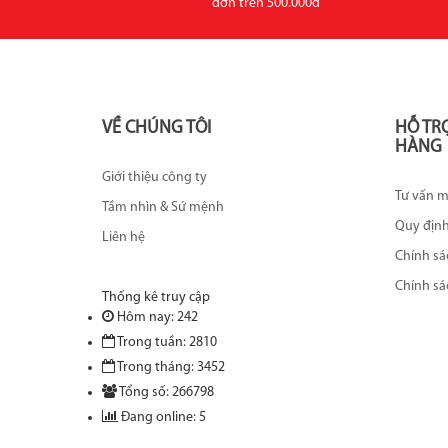
đơn trên 500.000đ
VỀ CHÚNG TÔI
HỖ TR
HÀNG
Giới thiệu công ty
Tư vấn 
Tầm nhìn & Sứ mệnh
Quy địn
Liên hệ
Chính sá
Chính sá
Thống kê truy cập
Hôm nay: 242
Trong tuần: 2810
Trong tháng: 3452
Tổng số: 266798
Đang online: 5