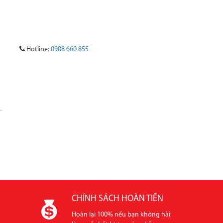
Hotline:
0908 660 855
 GRANITE
ĐÁ ONYX
ĐÁ QUARTZ NHÂN TẠO
ĐÁ HOA VĂN
CHÍNH SÁCH HOÀN TIỀN
Hoàn lại 100% nếu bạn không hài