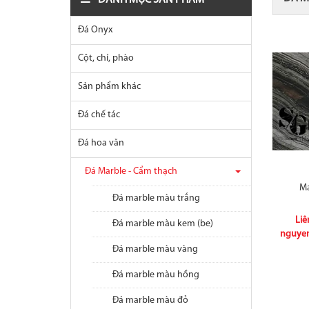
DANH MỤC SẢN PHẨM
Đá Onyx
Cột, chỉ, phào
Sản phẩm khác
Đá chế tác
Đá hoa văn
Đá Marble - Cẩm thạch
Ma
Đá marble màu trắng
Liê
Đá marble màu kem (be)
nguye
Đá marble màu vàng
Đá marble màu hồng
Đá marble màu đỏ