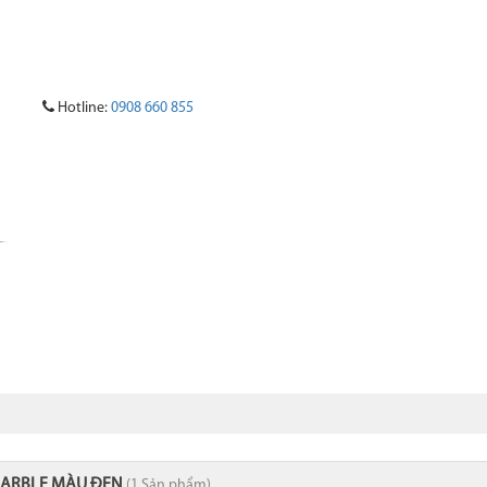
Hotline:
0908 660 855
 GRANITE
ĐÁ ONYX
ĐÁ QUARTZ NHÂN TẠO
ĐÁ HOA VĂN
ARBLE MÀU ĐEN
(1 Sản phẩm)