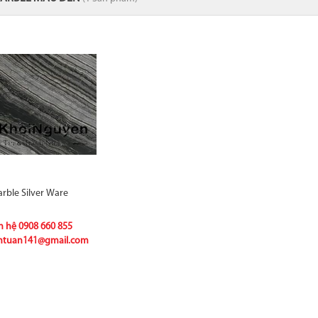
rble Silver Ware
n hệ
0908 660 855
ntuan141@gmail.com