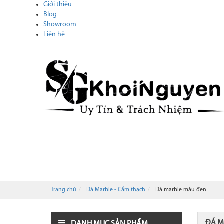
Giới thiệu
Blog
Showroom
Liên hệ
ĐÁ MARBLE - CẨM THẠCH
ĐÁ HOA CƯƠNG -
TIN TỨC
CATALOGUE
Trang chủ
Đá Marble - Cẩm thạch
Đá marble màu đen
ĐÁ M