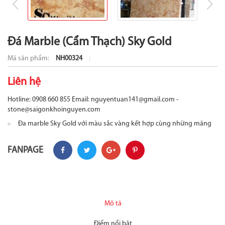
prev
ne
Đá Marble (Cẩm Thạch) Sky Gold
Mã sản phẩm:
NH00324
Liên hệ
Hotline: 0908 660 855
Email: nguyentuan141@gmail.com -
stone@saigonkhoinguyen.com
Đa marble Sky Gold với màu sắc vàng kết hợp cùng những mảng
màu cam thích hợp làm đá ốp tường, cầu thang, nền,... Liên hệ
Eurostone.vn để kiểm tra tình trạng hàng tại kho và nhận báo giá
FANPAGE
Mô tả
Điểm nổi bật